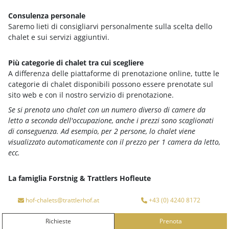
sab, 29. ago. 2026
Consulenza personale
€ 2.649,-
Saremo lieti di consigliarvi personalmente sulla scelta dello
chalet e sui servizi aggiuntivi.
RICHIEDERE
Più categorie di chalet tra cui scegliere
A differenza delle piattaforme di prenotazione online, tutte le
PRENOTA
categorie di chalet disponibili possono essere prenotate sul
sito web e con il nostro servizio di prenotazione.
Se si prenota uno chalet con un numero diverso di camere da
Notti:
7
letto a seconda dell'occupazione, anche i prezzi sono scaglionati
Date di arrivo disponibili:
lun, mar, mer, gio, ven, sab,
di conseguenza. Ad esempio, per 2 persone, lo chalet viene
dom
visualizzato automaticamente con il prezzo per 1 camera da letto,
ecc.
I vostri vantaggi in sintesi
Torna alla panoramica del pacchetto
La famiglia Forstnig & Trattlers Hofleute
L'Arrivo
Partenza
Google maps content is not displayed due to your
hof-chalets@trattlerhof.at
+43 (0) 4240 8172
current cookie settings. Click "Agree & View" to
agree to submit the required data to Google and
Richieste
Prenota
RICHIESTE
PRENOTA