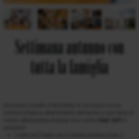
Settimana autunno con
tutta la famiglia
Escursioni a piedi, in bicicletta, in carrozza o su un
trattore d'epoca, divertimento alle terme o una visita al
nostro allevamento di pony: ecco come
I feel GUT
in
autunno!
7 notti nel Chalet con 2 camere da letto (max. 2