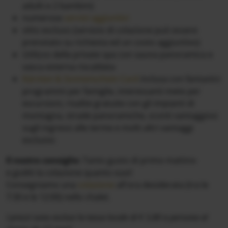
adulti e 2 bambini)
numerose
servizi aggiuntivi
vitto escluso (servizio di colazione può essere
prenotato su richiesta ed un costo aggiuntivo)
Utilizzo della private spa con sauna panoramica e
vasca esterna riscaldata
Kärnten & Sonnenschein Card
inclusa con fantastici
programmi per famiglie, interessanti mete per
escursioni, risalite gratuite con gli impianti di
montagna, strade panoramiche, sconti vantaggiosi
sugli ingressi alle terme e molti altri vantaggi
esclusivi.
Il nostro consiglio:
Tanto gusto di primo mattino
e goditi la colazione quanto vuoi!
Consegniamo una
colazione
all'ora desiderata (tra le
7:30 e le 12:00) nello chalet.
I prezzi sono esclusi la tassa locale di € 3,80 a persona al