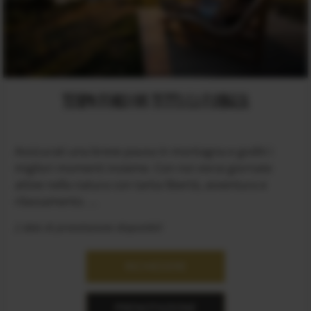
TEMPO FUORI CON TUTTA LA FAMIGLIA
Assicurati una breve pausa in montagna e goditi i
migliori momenti insieme. Con noi vivrai giornate
attive nella natura con tanta libertà, avventura e
rilassamento. ...
2 date di prenotazione disponibili
RICHIEDERE
PRENOTAZIONE