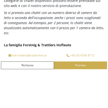
categorie di chalet disponibili possono essere prenotate sul
Goditi un'estatecolorato! Vi aspetta una vacanza
sito web e con il nostro servizio di prenotazione.
estiva attiva ricca di esperienze (GUTshof) per grandi
Se si prenota uno chalet con un numero diverso di camere da
e piccini!
letto a seconda dell'occupazione, anche i prezzi sono scaglionati
di conseguenza. Ad esempio, per 2 persone, lo chalet viene
2 date di prenotazione disponibili
visualizzato automaticamente con il prezzo per 1 camera da letto,
ecc.
I vostri vantaggi in sintesi
RICHIEDERE
La famiglia Forstnig & Trattlers Hofleute
L'Arrivo
Partenza
PRENOTAZIONE
hof-chalets@trattlerhof.at
+43 (0) 4240 8172
Richieste
Prenota
RICHIESTE
PRENOTA
MAGGIORI
INFORMAZIONI
da
€ 1.014,-