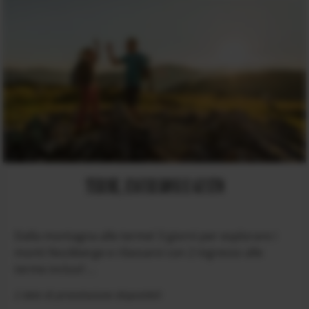
TERME, ESCURSIONI E GUSTO
Dalla montagna alle terme! 3 giorni per esplorare i
monti Nockberge e rilassarvi con 2 ingresso alle
terme inclusi! ...
2 date di prenotazione disponibili