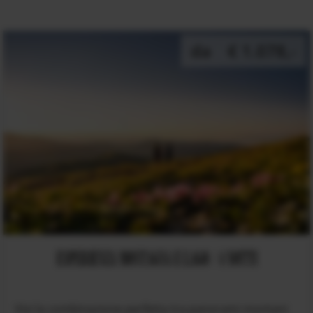
da
€ 1.078,-
ESPERIENZA MONTAGNA E LAGO / 4 NOTTI
Vivi la combinazione perfetta tra panorami montani