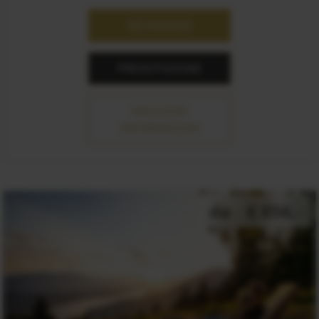
RICHIEDERE
PRENOTAZIONE
MAGGIORI
INFORMAZIONI
da
€ 856,-