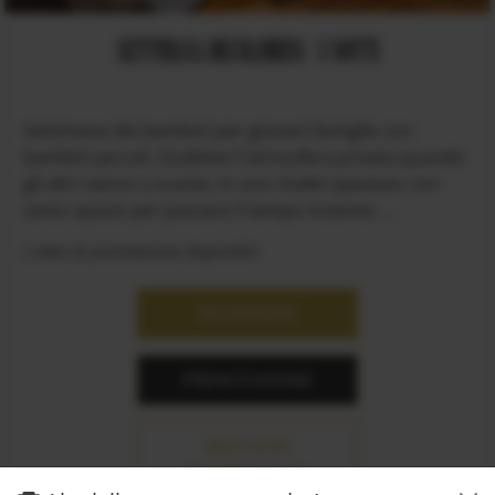
SETTIMANA DEI BAMBINI / 3 NOTTI
Settimana dei bambini per giovani famiglie con
bambini piccoli. Godetevi l'atmosfera privata quando
gli altri vanno a scuola, in uno chalet spazioso con
tanto spazio per passare il tempo insieme. ...
2 date di prenotazione disponibili
RICHIEDERE
PRENOTAZIONE
MAGGIORI
INFORMAZIONI