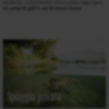
desiderare. Da Bad Kleinkirchheim potete raggiungere
sei campi da golf in soli 45 minuti d’auto
.
Spiaggia privata