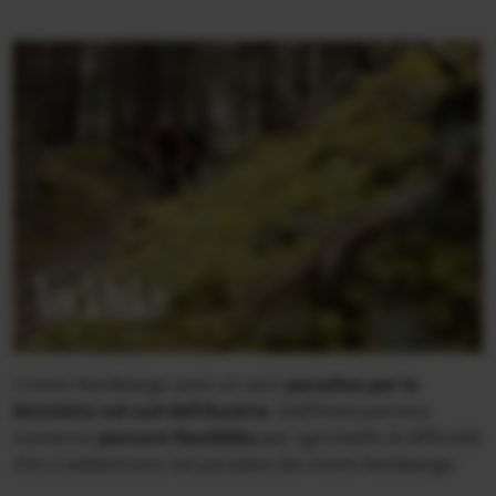
Nockbike
I monti Nockberge sono un vero
paradiso per la
bicicletta nel sud dell’Austria
. Dall’hotel partono
numerosi
percorsi Nockbike
per ogni livello di difficoltà
che si addentrano nel paradiso dei monti Nockberge.