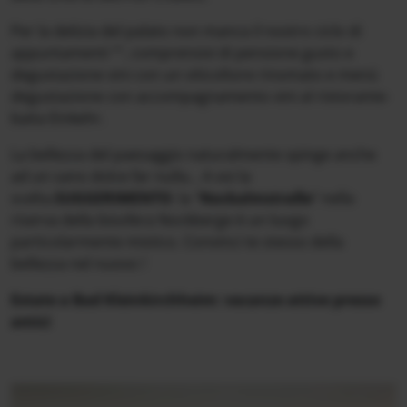
Per la delizia del palato non manca il nostro ciclo di
appuntamenti ““, comprensivi di pensione gusto e
degustazione vini con un viticoltore rinomato e menù
degustazione con accompagnamento vini al ristorante-
baita Einkehr.
La bellezza del paesaggio naturalmente spinge anche
ad un sano dolce far nulla... A voi la
scelta.
SUGGERIMENTO
: la "
Nockalmstraße
" nella
riserva della biosfera Nockberge è un luogo
particolarmente mistico. Convinci te stesso della
bellezza nel nuovo !
Estate a Bad Kleinkirchheim: vacanze attive presso
amici