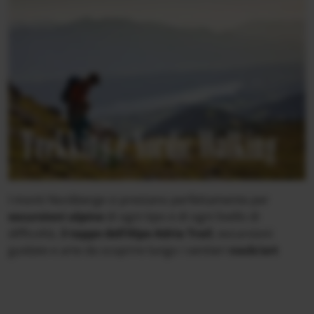
Trekking e Nordic Walking
I monti Nockberge si prestano perfettamente per
escursioni alpine
di ogni tipo e di ogni livello di
difficoltà,
3 tappe dell’Alpe Adria Trail
, escursioni
guidate e arte da scoprire lungo i sentieri
nock/art