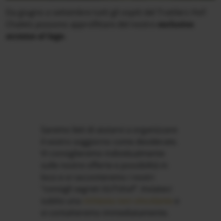
Da giugno a settembre tutti gli ospiti del Trattlers Hof-
Chalets possono approfittare del nostro
esclusivo
accesso al lago
.
Saremo lieti di aiutarvi a organizzare
il vostro soggiorno come desiderate.
Vi consiglieremo individualmente
sulle nostre offerte e possibilità in
loco e vi racconteremo i nostri
"consigli segreti GUTshof". Inviateci
subito una
richiesta non vincolante
e
vi contatteremo immediatamente.