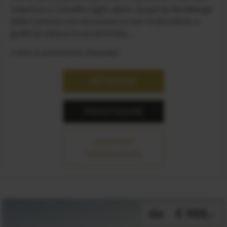
maestosi e cristallini laghi alpini. Scopri le Nockberge
della Carinzia con escursioni e tour in bicicletta, e
goditi la natura incontaminata ...
2 date di prenotazione disponibili
RICHIEDERE
PRENOTAZIONE
MAGGIORI
INFORMAZIONI
da
€ 988,-