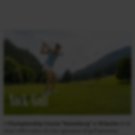
Nock/Golf
Il
Championship Course “Kaiserburg” a 18 buche
di 60
ettari offre tutto ciò che i giocatori di golf possono