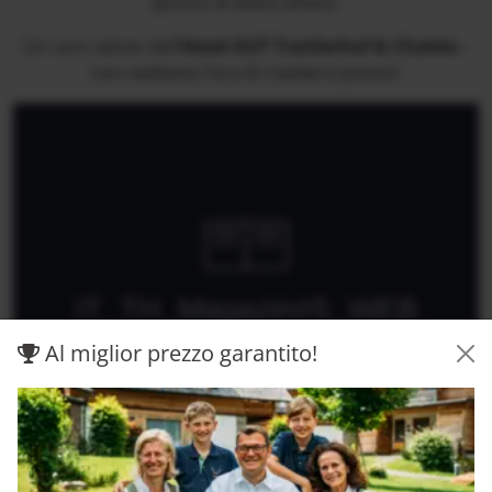
pizzico di dolce attesa.
Un caro saluto dall’
Hotel GUT Trattlerhof & Chalets
–
non vediamo l’ora di rivedervi presto!
Al miglior prezzo garantito!
Google maps content is not displayed due to your