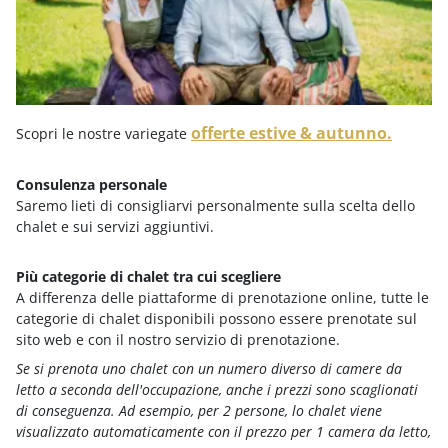
current cookie settings. Click "Agree & View" to
agree to submit the required data to Google and
view the content. You can read more about this in
our
privacy policy
.
offerte estive & autunno.
Scopri le nostre variegate
Agree & View
Cookie-settings
Consulenza personale
Saremo lieti di consigliarvi personalmente sulla scelta dello
chalet e sui servizi aggiuntivi.
Più categorie di chalet tra cui scegliere
A differenza delle piattaforme di prenotazione online, tutte le
categorie di chalet disponibili possono essere prenotate sul
sito web e con il nostro servizio di prenotazione.
Se si prenota uno chalet con un numero diverso di camere da
letto a seconda dell'occupazione, anche i prezzi sono scaglionati
di conseguenza. Ad esempio, per 2 persone, lo chalet viene
visualizzato automaticamente con il prezzo per 1 camera da letto,
Trattlers Hof-Chalets