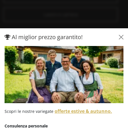
Lavoro e carriera
Al miglior prezzo garantito!
Nota: i titoli delle immagini, i testi alternativi e le descrizioni
sono in parte creati con l'ausilio dell'intelligenza artificiale. Per
ulteriori informazioni, consultare .
l'informativa sulla privacy
.
offerte estive & autunno.
Scopri le nostre variegate
Mappa del sito
Consulenza personale