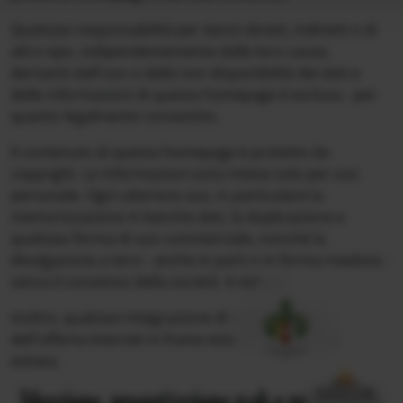
Qualsiasi responsabilità per danni diretti, indiretti o di
altro tipo, indipendentemente dalle loro cause,
derivanti dall'uso o dalla non disponibilità dei dati e
delle informazioni di questa homepage è esclusa - per
quanto legalmente consentito.
Il contenuto di questa homepage è protetto da
copyright. Le informazioni sono intese solo per uso
personale. Ogni ulteriore uso, in particolare la
memorizzazione in banche dati, la duplicazione e
qualsiasi forma di uso commerciale, nonché la
divulgazione a terzi - anche in parti o in forma riveduta -
senza il consenso della società è vietata.
Inoltre, qualsiasi integrazione di singole pagine
dell'offerta Internet in frame esterni deve essere
evitata.