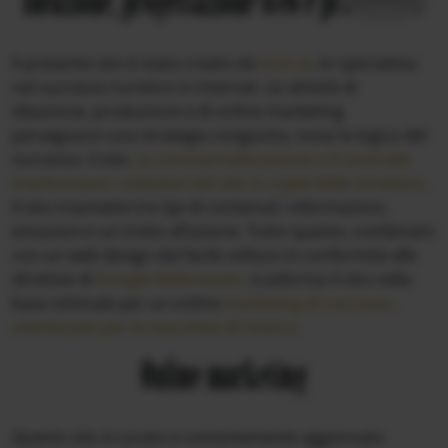
Ideazione, progettazione web e produzione
Il presente sito è stato creato da
ncm.at
, lo specialista
nel successo turistico in internet. Le attività di
ideazione, produzione e di online marketing
perseguono una strategia congiunta, ossia la logica del
successo: il sito
, la commercializzazione e il controllo
trasformano i visitatori del sito in ospiti delle strutture
.
Il sito trasmette tre tipi di contenuti: informazioni,
emozioni e un invito all’azione. Tutto questo, combinato
con un web design dal facile utilizzo in conformità alle
direttive di
Google Webmaster
, trasforma il sito nella
base ottimale per un online
marketing di successo,
ottimizzato per le macchine di ricerca
.
Online marketing
Questo sito è curato e costantemente aggiornato