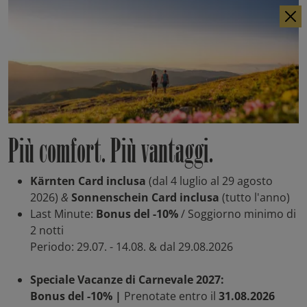
Hof-Chalets IT
Impronta
DE
EN
Impronta
Più comfort. Più vantaggi.
Responsabile del contenuto
Kärnten Card inclusa
(dal 4 luglio al 29 agosto
2026)
&
Sonnenschein Card inclusa
(tutto l'anno)
THC Betriebs GmbH
Last Minute:
Bonus del -10%
/ Soggiorno minimo di
Trattlers Hof-Chalets
2 notti
Teichstraße 12
Periodo: 29.07. - 14.08. & dal 29.08.2026
A-9546 Bad Kleinkirchheim
Tel:
+43 (0) 4240 8172
Speciale Vacanze di Carnevale 2027:
Fax: +43 (0) 4240 8124
Bonus del -10% |
Prenotate entro il
31.08.2026