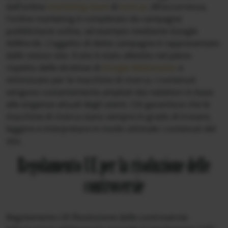
dall’online
marketing team
di
ncm.at
. All’occorrenza,
l’online marketing è completato da campagne
pubblicitarie online, ad esempio mediante Google
AdWords. L’oggetto di dette campagne è rappresentato
dallo stesso sito. Il sito è stato allestito nel pieno
rispetto delle direttive di
Google Webmaster
e
ottimizzato per le macchine di ricerca. I contenuti
vengono costantemente ampliati dai redattori in base
alle esigenze attuali degli utenti. Ciò garantisce che le
macchine di ricerca siano sempre in grado di trovare,
leggere e interpretare in modo ottimale i contenuti del
sito.
Regolamento UE per la risoluzione delle
controversie
Regolamento UE Risoluzione delle controversie