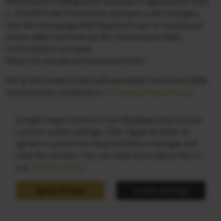
Informazioni obbligatorie secondo il regolamento (UE)
n. 524/2013 del Parlamento europeo e del Consiglio:
Link alla homepage dell'Organismo per la risoluzione
online delle controversie dei consumatori della
Commissione europea:
https://ec.europa.eu/consumers/odr/.
Per le domande iniziali sulla possibile risoluzione delle
controversie, contattaci a
hof-chalets@trattlerhof.at
.
Google maps content is not displayed due to your
current cookie settings. Click "Agree & View" to
agree to submit the required data to Google and
view the content. You can read more about this in
our
privacy policy
.
Agree & View
Cookie-settings