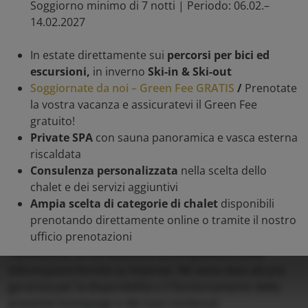
E-Mail:
hof-chalets@trattlerhof.at
Soggiorno minimo di 7 notti | Periodo: 06.02.–
Sito web:
www.trattlers-hof-chalets.at
14.02.2027
Numero di registro dell'azienda: FN 467388k
In estate direttamente sui
percorsi per bici ed
Tribunale del registro commerciale: Bezirksgericht
escursioni,
in inverno
Ski-in & Ski-out
Spittal an der Drau
Soggiornate da noi – Green Fee GRATIS
/
Prenotate
la vostra vacanza e assicuratevi il Green Fee
Autorità secondo l'ECG: Bezirkshauptmannschaft Spittal
gratuito!
an der Drau
Private SPA
con sauna panoramica e vasca esterna
riscaldata
UID: ATU 72141229
Consulenza personalizzata
nella scelta dello
Copyright / Responsabilità
chalet e dei servizi aggiuntivi
Ampia scelta di categorie di chalet
disponibili
prenotando direttamente online o tramite il nostro
In considerazione delle caratteristiche tecniche di
ufficio prenotazioni
Internet, nessuna garanzia può essere data per
l'autenticità, la correttezza e la completezza delle
informazioni fornite su Internet. Né viene data alcuna
garanzia per la disponibilità o il funzionamento della
presente homepage e dei suoi contenuti.