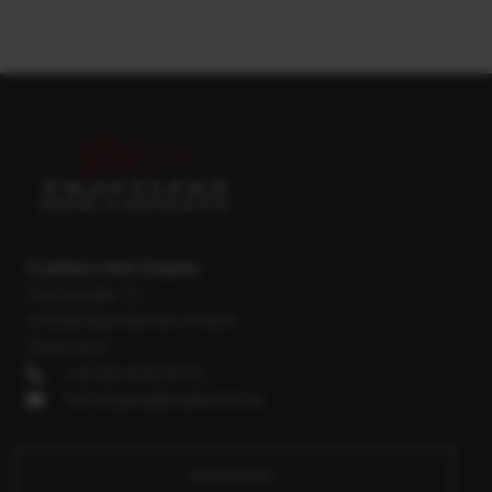
Trattlers Hof-Chalets
Teichstraße 12
A-9546 Bad Kleinkirchheim
Österreich
+43 (0) 4240 8172
hof-chalets@trattlerhof.at
Newsletter