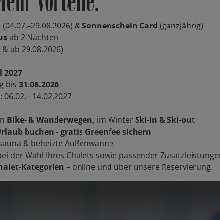
Mehr Vorteile.
d
(04.07.–29.08.2026)
&
Sonnenschein Card
(ganzjährig)
us
ab 2 Nächten
. & ab 29.08.2026)
l 2027
g bis
31.08.2026
 06.02. - 14.02.2027
en
Bike- & Wanderwegen,
im Winter
Ski-in & Ski-out
Urlaub buchen - gratis Greenfee sichern
auna & beheizte Außenwanne
bei der Wahl Ihres Chalets sowie passender Zusatzleistunge
halet-Kategorien
– online und über unsere Reservierung.