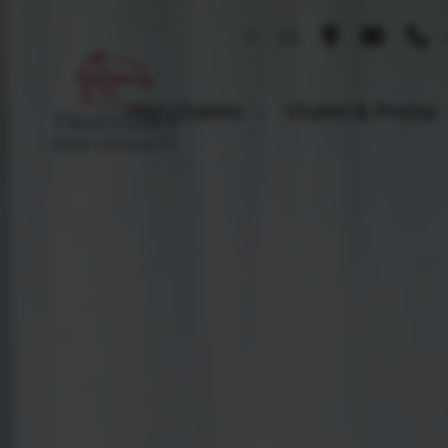
IT
EN
+
Hof Chalets
Chalet & Preise