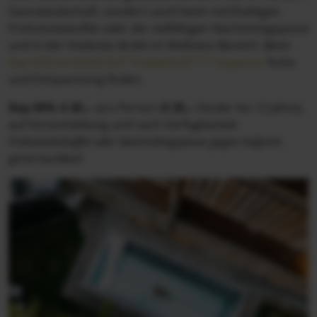
Saunalandschaft, sondern auch beim reichhaltigen
Frühstücksbuffet oder der vielfältigen Nachmittagsjause
und in der Vitalecke direkt im Wellness-Bereich. Beim
Day SPA im Hotel GUT Trattlerhof**** Superior
Ruhe
und Entspannung finden.
Day SPA:
€ 45,--
pro Person
(
€ 25,--
Kinder bis 12 Jahre),
auf Voranmeldung und nach Verfügbarkeit.
Frühstücksbuffet oder Nachmittagsjause gegen Aufpreis
gerne buchbar!