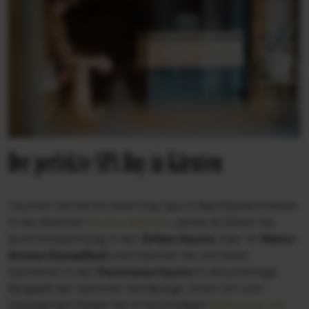
Der perfekte SPA Day in Kärnten
Tauchen Sie tief ein beim Day Spa in Bad Kleinkirchheim
in die diversen
Poolvariationen
, atmen & fühlen Sie
pure Entspannung in der
Zirben-Sauna
oder im
Natur-
Aroma-Dampfbad
und träumen Sie sich beim
Saunieren in der
Panorama-Sauna
in die prächtige
Bergwelt der Kärntner Nockberge. Einen Ort zum
Leisewerden finden Sie im kuscheligen
Ruheraum mit