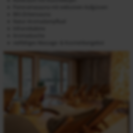
Panoramasauna mit exklusiven Aufgüssen
BIO-Zirbensauna
Natur-Aromadampfbad
Infrarotkabine
Aromadusche
vielfältiges Massage- & Kosmetikangebot