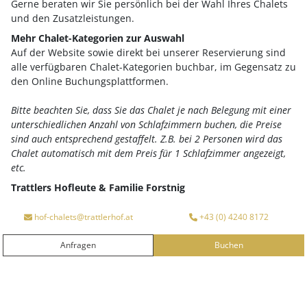
Gerne beraten wir Sie persönlich bei der Wahl Ihres Chalets
und den Zusatzleistungen.
Mehr Chalet-Kategorien zur Auswahl
Auf der Website sowie direkt bei unserer Reservierung sind
alle verfügbaren Chalet-Kategorien buchbar, im Gegensatz zu
den Online Buchungsplattformen.
Bitte beachten Sie, dass Sie das Chalet je nach Belegung mit einer
unterschiedlichen Anzahl von Schlafzimmern buchen, die Preise
sind auch entsprechend gestaffelt. Z.B. bei 2 Personen wird das
Chalet automatisch mit dem Preis für 1 Schlafzimmer angezeigt,
Ihre Vorteile auf einen Blick
etc.
Trattlers Hofleute & Familie Forstnig
Anreise
Abreise
hof-chalets@trattlerhof.at
+43 (0) 4240 8172
Anfragen
Buchen
ANFRAGEN
BUCHEN