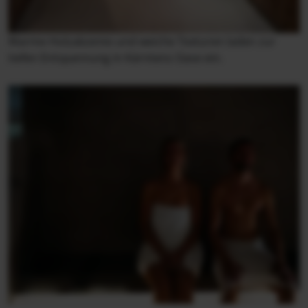
Warme Holzakzente und weiche Texturen laden zur
tiefen Entspannung in Kärntens Oase ein.