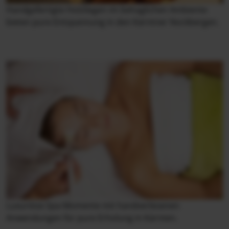
Handgefertigte Holzliegen im behaglichen Ambiente
bieten pure Entspannung in den Kärntner Nockbergen.
Luxuriöse Spa-Momente mit handverlesenen
Anwendungen für pure Erholung in Kärnten.