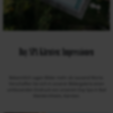
Day SPA Kärnten: Impressionen
Bekanntlich sagen Bilder mehr als tausend Worte.
Verschaffen Sie sich in unserer Bildergalerie einen
umfassenden Eindruck von unserem Day Spa in Bad
Kleinkirchheim, Kärnten.