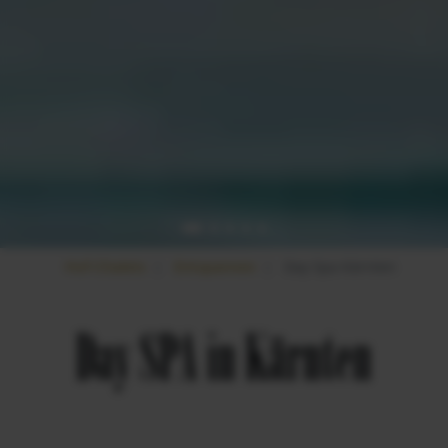
Hof-Chalets
Entspannen
Day Spa Kärnten
Day SPA in Kärnten