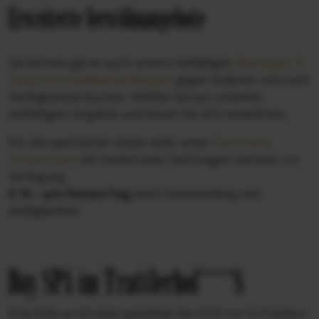
Erweiterte Verwöhnangebote
Sie können gerne auch unsere vielfältigen
Massagen- &
Natur-Kosmetikbehandlungen
gegen Aufpreis und nach
Verfügbarkeit buchen. Wählen Sie aus unserem
vielfältigem Angebot und lassen Sie sich verwöhnen.
Für alle sportlichen Gäste steht unser
Panorama-
Fitnessraum
mit modernsten Technogym Geräten zur
Verfügung.
€ 15,-- pro Person/Tag
(nach Voranmeldung und
Verfügbarkeit)
Day SPA im Trattlerhof****S
Eine Fülle an Aromen genießen Sie nicht nur in Trattlers