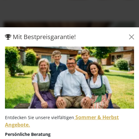
Mit Bestpreisgarantie!
Sommer & Herbst
Entdecken Sie unsere vielfältigen
Wohltuende Wärme in handgefertigter Sauna mit Blick
Angebote.
auf verschneite Kärntner Wälder.
Persönliche Beratung