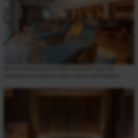
Warme Holzakzente schaffen eine beruhigende
Wohlfühlatmosphäre in den Trattlers Hof-Chalets.