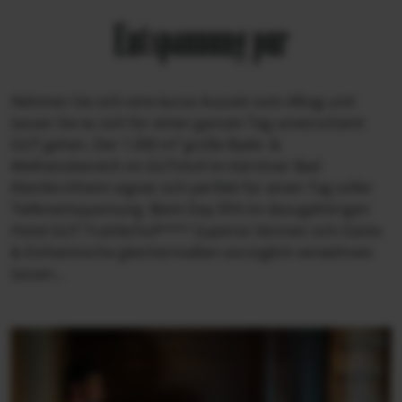
Entspannung pur
Nehmen Sie sich eine kurze Auszeit vom Alltag und
lassen Sie es sich für einen ganzen Tag unverschämt
GUT gehen. Der 1.000 m² große Bade- &
Wellnessbereich im GUTshof im Kärntner Bad
Kleinkirchheim eignet sich perfekt für einen Tag voller
Tiefenentspannung. Beim Day SPA im dazugehörigen
Hotel GUT Trattlerhof**** Superior können sich Gäste
& Einheimische gleichermaßen vorzüglich verwöhnen
lassen...