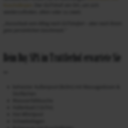
Kuschelkojen
. Der GUTshof: ein Ort, um sich
wiederzufinden, allein oder zu zweit.
„Kurzurlaub vom Alltag nach GUTshofart – aber nach Ihrem
ganz persönlichen Geschmack.“
Beim Day SPA im Trattlerhof erwartete Sie
...
beheizter Außenpool (8x3m) mit Massagedüsen &
Sitzflächen
Wassserfalldusche
Hallenbad (12x7m)
Hot-Whirlpool
Schwebeliegen
Ruheraum mit Kuschelkojen