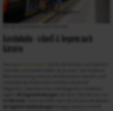
Mit der Koralmbahn nach Kärnten
Koralmbahn - schnell & bequem nach
Kärnten
Die neue
Koralmbahn
macht die Anreise nach Kärnten
schneller und komfortabler als je zuvor. Die moderne
Bahnverbindung verkürzt die Reisezeiten deutlich und
verbindet die Steiermark und Wien direkt mit
Klagenfurt
. Zwischen
Graz
und Klagenfurt verkehren
täglich
29 Zugverbindungen
mit einer Fahrzeit von nur
41 Minuten
. Auch aus
Wien
wird die Anreise attraktiver:
26 tägliche Verbindungen
bringen Gäste in rund
3
Stunden und 10 Minuten
nach Klagenfurt und weiter