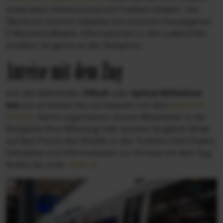
sowie beim Hüttenrestaurant Trattlers Einkehr. Der
Ökostrom stammt teilweise aus unserem hauseigenen
E-Wasserkraftwerk. Informationen zu den Ladetarifen
erhalten Sie gerne an der Rezeption.
Anreise mit dem Zug
Von den Bahnhöfen
Villach
oder
Spittal-Millstätter
See
aus erreichen Sie uns bequem mit dem
Bahnhof-
Shuttle
. Gerne organisieren unsere Mitarbeiter in der
Rezeption Ihre Abholung oder buchen Sie gleich direkt
auf dem Portal den Shuttle zu den Trattlers Hof-Chalets.
Fahrpläne und Informationen zur Anreise mit dem Zug
finden Sie unter
oebb.at
.