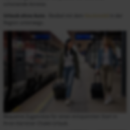
schonende Anreise.
Urlaub ohne Auto
- flexibel mit dem
Nockmobil
in der
Region unterwegs.
Bequeme Zuganreise für einen entspannten Start in
Ihren Kärntner Chalet-Urlaub.