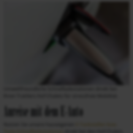
Umweltfreundliche Schnellladestationen direkt bei
Ihren Trattlers Hof-Chalets für stressfreie Mobilität.
Anreise mit dem E-Auto
Nutzen Sie unsere hauseigenen
E-Tankstellen bzw.
Tesla-Schnellladestationen
direkt bei den Hof-Chalets