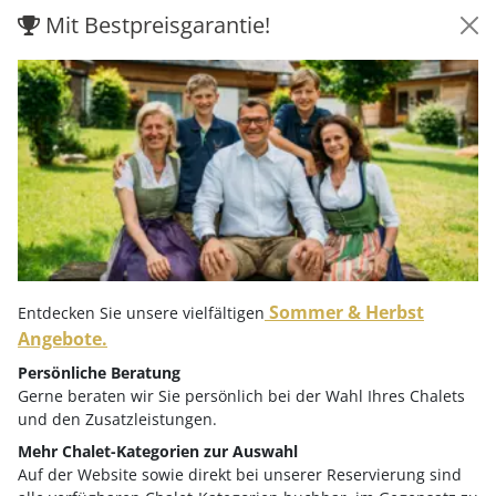
Mit Bestpreisgarantie!
nach
Villach.
Vor Ort ermöglicht das Netz aus Regionalbussen und
Shuttles flexible Mobilität ohne eigenes Fahrzeug – ideal
für Gäste, die stressfrei und umweltfreundlich
unterwegs sein möchten. Das
Nockmobil
macht´s
möglich.
Fliegen nach Klagenfurt
Im Sommer 2026
Sommer & Herbst
Entdecken Sie unsere vielfältigen
Direktflug
von
Köln -
Klagenfurt
Angebote.
(3x wöchentlich, jeweils Montag, Mittwoch und Freitag)
Persönliche Beratung
Direktflug
von
Rom
nach
Klagenfurt
Gerne beraten wir Sie persönlich bei der Wahl Ihres Chalets
und den Zusatzleistungen.
(2x wöchentlich, jeweils Donnerstag und Sonntag)
Mehr Chalet-Kategorien zur Auswahl
Direktflug von
London
nach
Klagenfurt
Auf der Website sowie direkt bei unserer Reservierung sind
(3x wöchentlich, jeweils Montag, Mittwoch und Samstag)