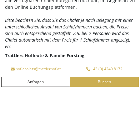
alle verfügbaren Chalet-Kategorien buchbar, im Gegensatz zu
den Online Buchungsplattformen.
Winter-Auszeit bequem per Flug
Bitte beachten Sie, dass Sie das Chalet je nach Belegung mit einer
Direktflug von Hamburg - Klagenfurt
unterschiedlichen Anzahl von Schlafzimmern buchen, die Preise
sind auch entsprechend gestaffelt. Z.B. bei 2 Personen wird das
In der Wintersaison (jeweils am Samstag)
Chalet automatisch mit dem Preis für 1 Schlafzimmer angezeigt,
mit der
Austrian Airlines
Ihre Vorteile auf einen Blick
etc.
Trattlers Hofleute & Familie Forstnig
Anreise
Abreise
Aktueller Flugplan - Flughafen Klagenfurt
hof-chalets@trattlerhof.at
+43 (0) 4240 8172
Die Abholung vom Flughafen organisieren wir gerne
zum Unkostenbeitrag. Bitte wenden Sie sich dazu an
Anfragen
Buchen
ANFRAGEN
BUCHEN
unser Rezeptions-Team!
Oder nutzen Sie den
Airport-Shuttle!