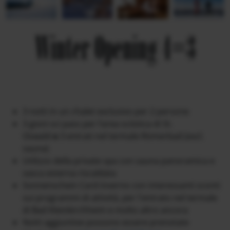
Winter Opening 4=3
3 notti in un chalet exclusivo per 2 persone
3 gioni sci pass per l’area sciistica di St.
Oswald
o
3 entrati nel termale Römerbad (excl.
sauna)
Utilizzo della private spa con sauna panoramica e
vasca esterna riscaldata
Sonnenschein Card inverno con interessanti sconti
sui programmi di attività, per l`entrato nel termale
di Bad Kleinkirchheim e molto altro ancora
Notti aggiuntive possono essere prenotate