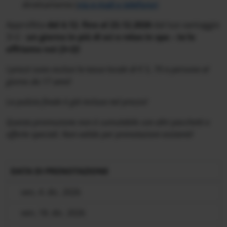
direttamente (
via e-mail o telefono)
Approfitta
del 4.12. fino al 23.12.2026
dal tuo vantaggio
3=2 -
un giorno in più di sci o relax in spa – te lo
offriamo noi (3=2)!
I prezzi sono esclusi la tassa locale di € 5, 70 a persona al
giorno da 17 anni!
La pulizia finale è già inclusa nel prezzo!
Questa promozione non è cumulabile con altri pacchetti e
offerte speciali. Non valido per prenotazioni esistenti!
DATA DI PRENOTAZIONE
ven, 4. dic. 2026
ven, 18. dic. 2026