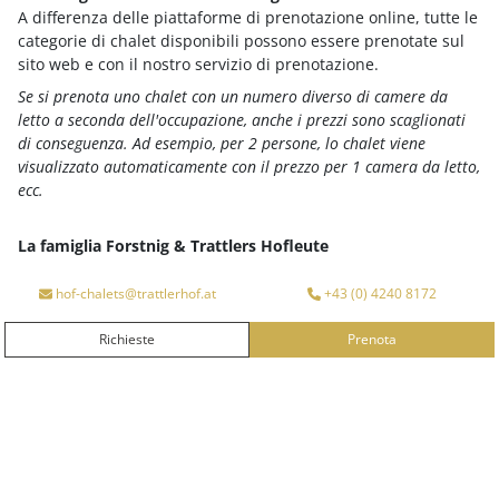
A differenza delle piattaforme di prenotazione online, tutte le
Notti:
3
categorie di chalet disponibili possono essere prenotate sul
Date di arrivo disponibili:
lun, mar, mer, gio, ven, sab,
sito web e con il nostro servizio di prenotazione.
dom
Se si prenota uno chalet con un numero diverso di camere da
letto a seconda dell'occupazione, anche i prezzi sono scaglionati
di conseguenza. Ad esempio, per 2 persone, lo chalet viene
Torna alla panoramica del pacchetto
visualizzato automaticamente con il prezzo per 1 camera da letto,
ecc.
I vostri vantaggi in sintesi
Google maps content is not displayed due to your
current cookie settings. Click "Agree & View" to
La famiglia Forstnig & Trattlers Hofleute
L'Arrivo
Partenza
agree to submit the required data to Google and
hof-chalets@trattlerhof.at
+43 (0) 4240 8172
view the content. You can read more about this in
our
privacy policy
.
Richieste
Prenota
RICHIESTE
PRENOTA
Agree & View
Cookie-settings