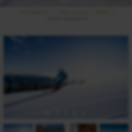
Hof-Chalets IT
Chalet e prezzi
Offerte
Winter Opening 4=3