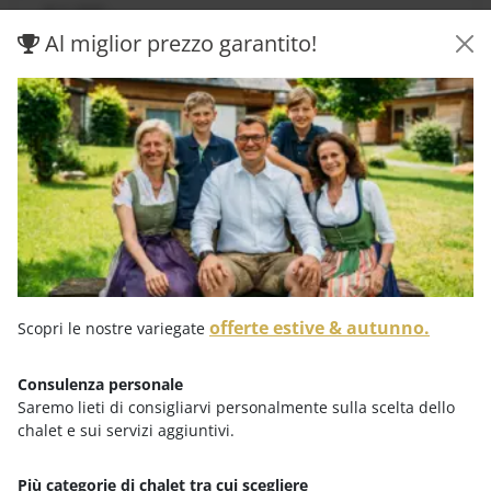
€ 1.237,-
Al miglior prezzo garantito!
RICHIEDERE
PRENOTA
DATA DI PRENOTAZIONE
sab, 19. dic. 2026
mer, 23. dic. 2026
offerte estive & autunno.
Scopri le nostre variegate
€ 1.459,-
Consulenza personale
RICHIEDERE
Saremo lieti di consigliarvi personalmente sulla scelta dello
chalet e sui servizi aggiuntivi.
PRENOTA
Più categorie di chalet tra cui scegliere