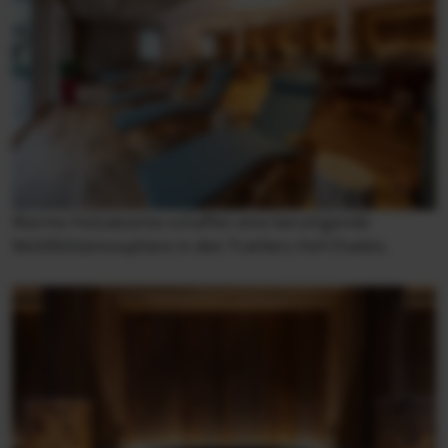
Warme Holzakzente schaffen eine beruhigende
Wohlfühlatmosphäre in den Trattlers Hof-Chalets.