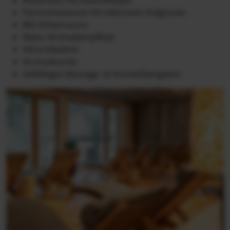
Panoramasauna mit exklusiven Aufgüssen
BIO-Zirbensauna
Natur-Aromadampfbad
Infrarotkabine
Aromadusche
vielfältiges Massage- & Kosmetikangebot