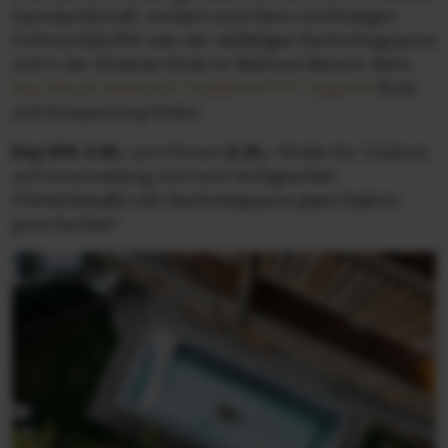
Saunalandschaft, sondern auch beim reichhaltigen
Frühstücksbuffet oder der vielfältigen Nachmittagsjause
und in der Vitalecke direkt im Wellness-Bereich. Beim
Day SPA im Hotel GUT Trattlerhof**** Superior
Ruhe
und Entspannung finden.
Day SPA:
€ 45,--
pro Person
(
€ 25,--
Kinder bis 12 Jahre),
auf Voranmeldung und nach Verfügbarkeit.
Frühstücksbuffet oder Nachmittagsjause gegen Aufpreis
gerne buchbar!