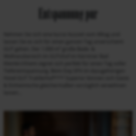
Entspannung pur
Nehmen Sie sich eine kurze Auszeit vom Alltag und
lassen Sie es sich für einen ganzen Tag unverschämt
GUT gehen. Der 1.000 m² große Bade- &
Wellnessbereich im GUTshof im Kärntner Bad
Kleinkirchheim eignet sich perfekt für einen Tag voller
Tiefenentspannung. Beim Day SPA im dazugehörigen
Hotel GUT Trattlerhof**** Superior können sich Gäste
& Einheimische gleichermaßen vorzüglich verwöhnen
lassen...