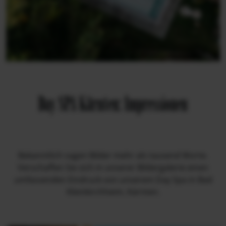
Day SPA Kärnten: Impressionen
Bekanntlich sagen Bilder mehr als tausend Worte.
Verschaffen Sie sich in unserer Bildergalerie einen
umfassenden Eindruck von unserem Day Spa in Bad
Kleinkirchheim, Kärnten.