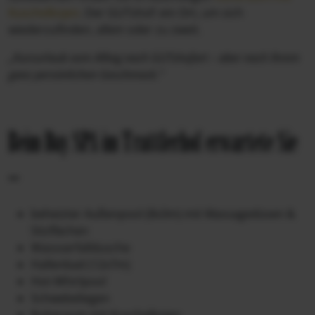
Kuschelkojen
. Der GUTshof: ein Ort, um sich
wiederzufinden, allein oder zu zweit.
„Kurzurlaub vom Alltag nach GUTshofart – aber nach Ihrem
ganz persönlichen Geschmack.“
Beim Day SPA im Trattlerhof erwartete Sie
...
beheizter Außenpool (8x3m) mit Massagedüsen &
Sitzflächen
Wassserfalldusche
Hallenbad (12x7m)
Hot-Whirlpool
Schwebeliegen
Ruheraum mit Kuschelkojen