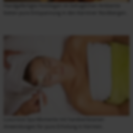
Handgefertigte Holzliegen im behaglichen Ambiente
bieten pure Entspannung in den Kärntner Nockbergen.
Luxuriöse Spa-Momente mit handverlesenen
Anwendungen für pure Erholung in Kärnten.