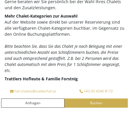
Gerne beraten wir Sie persönlich bei der Wahl Ihres Chalets
und den Zusatzleistungen.
Mehr Chalet-Kategorien zur Auswahl
Auf der Website sowie direkt bei unserer Reservierung sind
alle verfügbaren Chalet-Kategorien buchbar, im Gegensatz zu
den Online Buchungsplattformen.
Bitte beachten Sie, dass Sie das Chalet je nach Belegung mit einer
unterschiedlichen Anzahl von Schlafzimmern buchen, die Preise
sind auch entsprechend gestaffelt. Z.B. bei 2 Personen wird das
Chalet automatisch mit dem Preis für 1 Schlafzimmer angezeigt,
Ihre Vorteile auf einen Blick
etc.
Trattlers Hofleute & Familie Forstnig
Anreise
Abreise
hof-chalets@trattlerhof.at
+43 (0) 4240 8172
Anfragen
Buchen
ANFRAGEN
BUCHEN