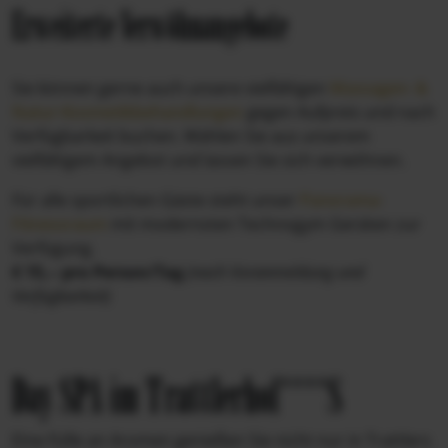
Erweiterte Verwöhnangebote
Sie können gerne auch unsere vielfältigen
Massagen- &
Natur-Kosmetikbehandlungen
gegen Aufpreis und nach
Verfügbarkeit buchen. Wählen Sie aus unserem
vielfältigem Angebot und lassen Sie sich verwöhnen.
Für alle sportlichen Gäste steht unser
Panorama-
Fitnessraum
mit modernsten Technogym Geräten zur
Verfügung.
€ 15,-- pro Person/Tag
(nach Voranmeldung und
Verfügbarkeit)
Day SPA im Trattlerhof****S
Eine Fülle an Aromen genießen Sie nicht nur in Trattlers