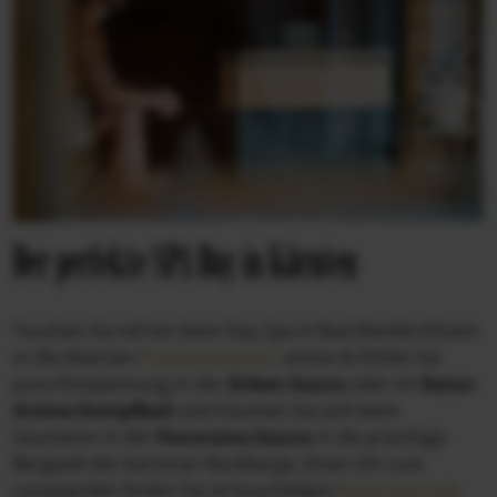
Der perfekte SPA Day in Kärnten
Tauchen Sie tief ein beim Day Spa in Bad Kleinkirchheim
in die diversen
Poolvariationen
, atmen & fühlen Sie
pure Entspannung in der
Zirben-Sauna
oder im
Natur-
Aroma-Dampfbad
und träumen Sie sich beim
Saunieren in der
Panorama-Sauna
in die prächtige
Bergwelt der Kärntner Nockberge. Einen Ort zum
Leisewerden finden Sie im kuscheligen
Ruheraum mit