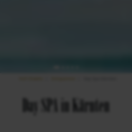
Hof-Chalets
Entspannen
Day Spa Kärnten
Day SPA in Kärnten