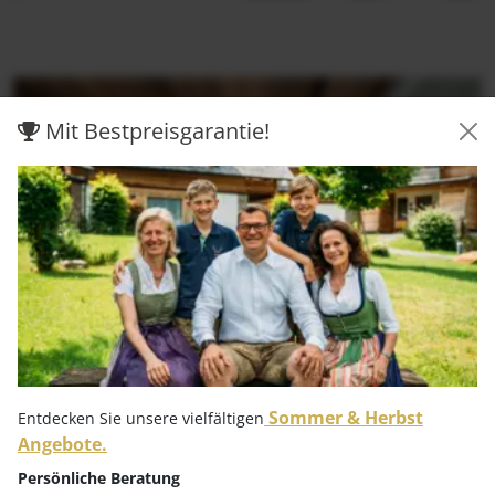
Mit Bestpreisgarantie!
Sommer & Herbst
Entdecken Sie unsere vielfältigen
Wohltuende Wärme in handgefertigter Sauna mit Blick
Angebote.
auf verschneite Kärntner Wälder.
Persönliche Beratung