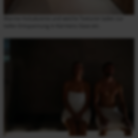
Warme Holzakzente und weiche Texturen laden zur
tiefen Entspannung in Kärntens Oase ein.