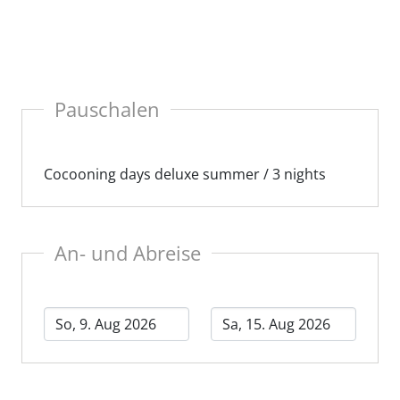
dernem Panoramablick.
elige Rückzugsorte mit handgefertigten Details f
rgessliche Familienmomente.
Pauschalen
Cocooning days deluxe summer / 3 nights
An- und Abreise